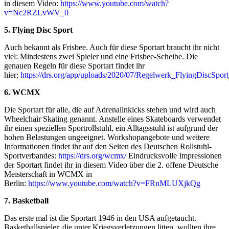
in diesem Video:
https://www.youtube.com/watch?
v=Nc2RZLvWV_0
5. Flying Disc Sport
Auch bekannt als Frisbee. Auch für diese Sportart braucht ihr nicht
viel: Mindestens zwei Spieler und eine Frisbee-Scheibe. Die
genauen Regeln für diese Sportart findet ihr
hier;
https://drs.org/app/uploads/2020/07/Regelwerk_FlyingDiscSp
6. WCMX
Die Sportart für alle, die auf Adrenalinkicks stehen und wird auch
Wheelchair Skating genannt. Anstelle eines Skateboards verwendet
ihr einen speziellen Sportrollstuhl, ein Alltagsstuhl ist aufgrund der
hohen Belastungen ungeeignet. Workshopangebote und weitere
Informationen findet ihr auf den Seiten des Deutschen Rollstuhl-
Sportverbandes:
https://drs.org/wcmx/
Eindrucksvolle Impressionen
der Sportart findet ihr in diesem Video über die 2. offene Deutsche
Meisterschaft in WCMX in
Berlin:
https://www.youtube.com/watch?v=FRnMLUXjkQg
7. Basketball
Das erste mal ist die Sportart 1946 in den USA aufgetaucht.
Basketballspieler, die unter Kriegsverletzungen litten, wollten ihre