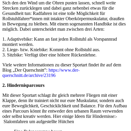
Sich den den Wind um die Ohren pusten lassen, schnell weite
Strecken zurücklegen und dabei ganz nebenbei etwas für die
Gesundheit tun: Radfahren ist eine tolle Möglichkeit für
Rollstuhlfahrer*innen mit intakter Oberkörpermuskulatur, draußen
in Bewegung zu bleiben. Mit einem sogenannten Handbike ist dies
möglich. Dabei unterscheidet man zwischen drei Arten:
1. Adaptivebike: Kann an fast jeden Rollstuhl als Vorspannrad
montiert werden.
2. Liege- bzw. Kniebike: Kommt ohne Rollstuhl aus.
3. Sitzbike: Verfügt über eine höhere Rückenlehne.
Viele weitere Informationen zu dieser Sportart findet ihr auf dem
Blog „Der Querschnitt”:
https://www.der-
querschnitt.de/archive/23196
2. Hindernisparcours
Mit dieser Sportart schlagt ihr gleich mehrere Fliegen mit einer
Klappe, denn ihr trainiert nicht nur eure Muskulatur, sondern auch
eure Beweglichkeit, Geschicklichkeit und Balance. Für den Aufbau
eines Parcours könnt ihr entweder den urbanen Raum verwenden
oder selbst kreativ werden. Hier einige Ideen für Hindernisse:-
Slalomfahren um aufgestellte Hütchen